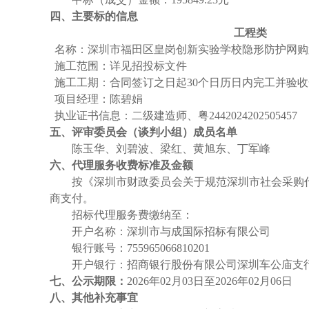
四、主要标的信息
工程类
名称：深圳市福田区皇岗创新实验学校隐形防护网购
施工范围
：
详见招投标文件
施工工期
：
合同签订之日起
30个日历日内完工并验
项目经理
：
陈碧娟
执业证书信息
：
二级建造师、粤
2442024202505457
五、评审委员会（谈判小组）成员名单
陈玉华、刘碧波、梁红、黄旭东、丁军峰
六、代理服务收费标准及金额
按《深圳市财政委员会关于规范深圳市社会采购
商支付。
招标代理服务费缴纳至：
开户名称：深圳市与成国际招标有限公司
银行账号：
755965066810201
开户银行：招商银行股份有限公司深圳车公庙支
七、公示期限：
2026年0
2
月
03
日至
2026年0
2
月
06
日
八、其他补充事宜