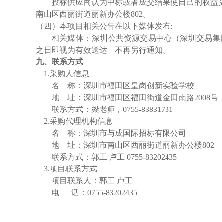
投标供应商认为中标或者成交结果使自己的权益
南山区西丽街道丽新办公楼
802。
（
四
）本项目相关公告在以下媒体发布
:
相关媒体：深圳公共资源交易中心（深圳交易集
之日即视为有效送达，不再另行通知。
九、联系方式
1.采购人信息
名
称：
深圳市福田区皇岗创新实验学校
地
址：深圳市福田区福田街道金田南路
2008号
联系方式：梁老师，
0755-83831731
2.采购代理机构信息
名
称：深圳市与成国际招标有限公司
地
址：深圳市南山区西丽街道丽新办公楼
802
联系
方式
：郭工
卢工
0755-83202435
3.项目联系方式
项目联系人：郭工
卢工
电
话：
0755-83202435